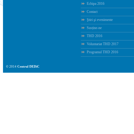
Echipa 2016
Contact
Ştiri şi evenimente
Susține-ne
THD 2016
Voluntariat THD 2017
Programul THD 2016
© 2014
Centrul DEDiC